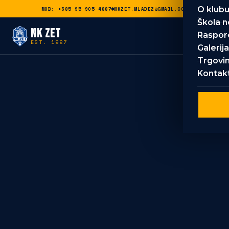
O klub
MOB: +385 95 905 4887
NKZET.MLADEZ@GMAIL.COM
Škola 
NK ZET
Raspor
EST. 1927
Galerija
Trgovi
Kontak